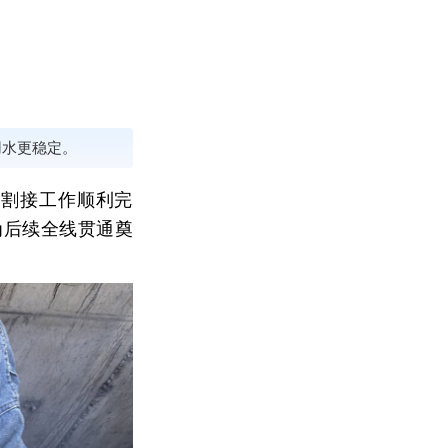
用水更稳定。
道割接工作顺利完
为后续全线贯通奠