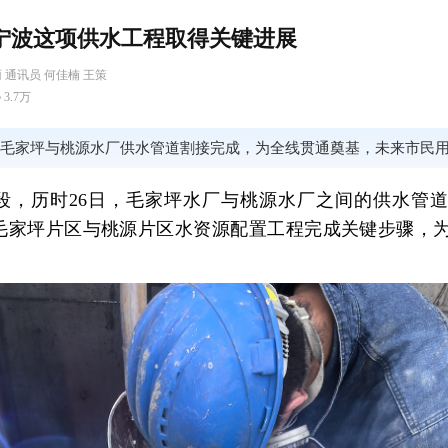
宁波这项供水工程取得关键进展
 通讯员 何佳楠 王策
3.7万
日毛家坪与桃源水厂供水管道割接完成，为全线贯通奠基，未来市民
段，历时26日，毛家坪水厂与桃源水厂之间的供水管
毛家坪片区与桃源片区水资源配置工程完成关键步骤，
。