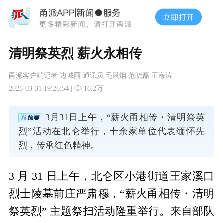
清明祭英烈 薪火永相传
甬派客户端记者 边城雨 通讯员 毛晨烟 范晓磊 王海涛
2026-03-31 19:26:54 |
16.2万
3月31日上午，“薪火甬相传・清明祭英
烈”活动在北仑举行，十余家单位代表缅怀先
烈，传承红色精神。
3 月 31 日上午，北仑区小港街道王家溪口
烈士陵墓前庄严肃穆，“薪火甬相传・清明
祭英烈” 主题祭扫活动隆重举行。来自部队