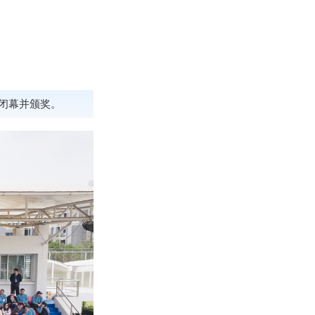
午闭幕并颁奖。