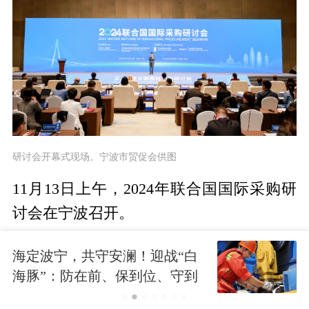
研讨会开幕式现场。宁波市贸促会供图
11月13日上午，2024年联合国国际采购研
讨会在宁波召开。
联合国国际采购研讨会是联合国采购领域
海定波宁，共守安澜！迎战“白
最具权威的旗舰会议，规格极高、专业性
海豚”：防在前、保到位、守到
极强，在亚洲举办，尚属首次。
底