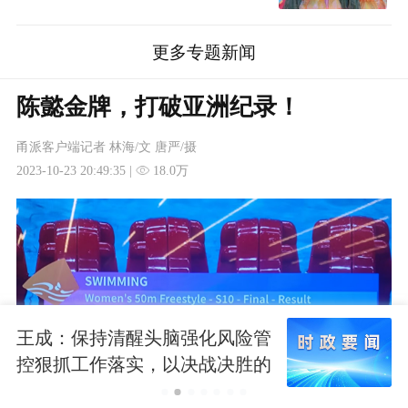
更多专题新闻
陈懿金牌，打破亚洲纪录！
甬派客户端记者 林海/文 唐严/摄
2023-10-23 20:49:35 |
18.0万
王成：保持清醒头脑强化风险管
控狠抓工作落实，以决战决胜的
战斗姿态打赢防汛防台硬仗