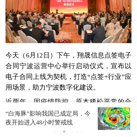
今天（6月12日）下午，翔晟信息点签电子
合同宁波运营中心举行启动仪式，宣布以
电子合同上线为契机，打造“点签+行业”应
用场景，助力宁波数字化建设。
近两年，因疫情防控，原本稀松平常的合
同“盖章”有时竟成了难事。由此，具有零
“白海豚”影响我国已成定局，今
夜开始进入48小时警戒线
接触、零跑腿、便捷高效、轻成本等特点
的电子签迅速发展，并壮大成为具备超千