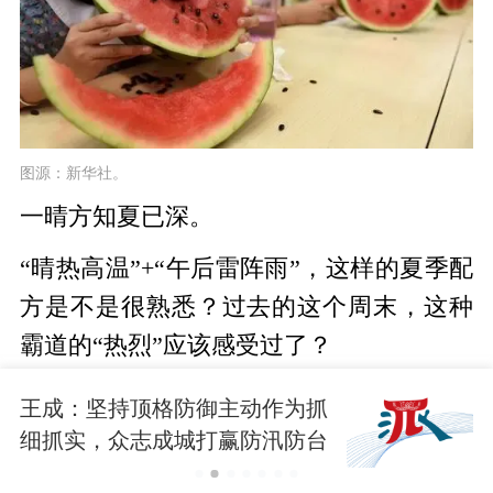
图源：新华社。
一晴方知夏已深。
“晴热高温”+“午后雷阵雨”，这样的夏季配
方是不是很熟悉？过去的这个周末，这种
霸道的“热烈”应该感受过了？
继昨日后，今晨，市气象台再发高温报
王成：坚持顶格防御主动作为抓
告：受副热带高压影响，今天和明天我市
细抓实，众志成城打赢防汛防台
大仗硬仗
日最高气温将达35～37℃，局部38℃，请